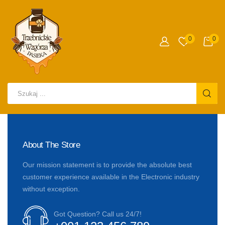
0
0
About The Store
Our mission statement is to provide the absolute best
customer experience available in the Electronic industry
without exception.
Got Question? Call us 24/7!