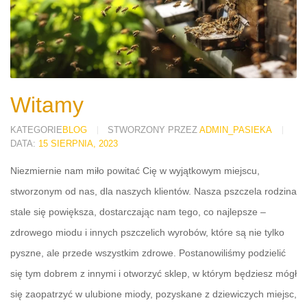
Czy i jak stosować miód na skórę?
18 sierpnia, 2023
Witamy
KATEGORIE
BLOG
STWORZONY PRZEZ
ADMIN_PASIEKA
anie i działanie
DATA:
15 SIERPNIA, 2023
Niezmiernie nam miło powitać Cię w wyjątkowym miejscu,
stworzonym od nas, dla naszych klientów. Nasza pszczela rodzina
stale się powiększa, dostarczając nam tego, co najlepsze –
zdrowego miodu i innych pszczelich wyrobów, które są nie tylko
pyszne, ale przede wszystkim zdrowe. Postanowiliśmy podzielić
Miód – jak 
się tym dobrem z innymi i otworzyć sklep, w którym będziesz mógł
17 sierpnia, 
się zaopatrzyć w ulubione miody, pozyskane z dziewiczych miejsc,