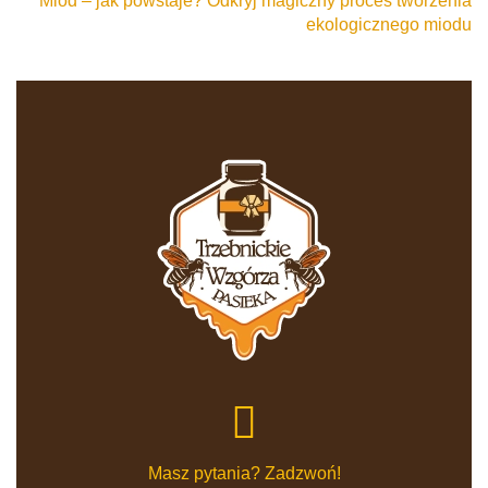
Miód – jak powstaje? Odkryj magiczny proces tworzenia
ekologicznego miodu
Masz pytania? Zadzwoń!