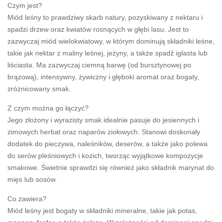
Czym jest?
Miód leśny to prawdziwy skarb natury, pozyskiwany z nektaru i
spadzi drzew oraz kwiatów rosnących w głębi lasu. Jest to
zazwyczaj miód wielokwiatowy, w którym dominują składniki leśne,
takie jak nektar z maliny leśnej, jeżyny, a także spadź iglasta lub
liściasta. Ma zazwyczaj ciemną barwę (od bursztynowej po
brązową), intensywny, żywiczny i głęboki aromat oraz bogaty,
zróżnicowany smak.
Z czym można go łączyć?
Jego złożony i wyrazisty smak idealnie pasuje do jesiennych i
zimowych herbat oraz naparów ziołowych. Stanowi doskonały
dodatek do pieczywa, naleśników, deserów, a także jako polewa
do serów pleśniowych i kozich, tworząc wyjątkowe kompozycje
smakowe. Świetnie sprawdzi się również jako składnik marynat do
mięs lub sosów.
Co zawiera?
Miód leśny jest bogaty w składniki mineralne, takie jak potas,