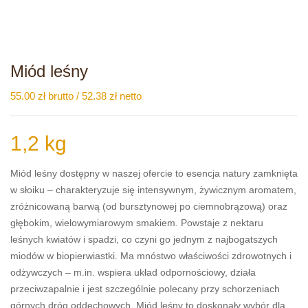
Miód leśny
55.00
zł
brutto /
52.38
zł
netto
1,2 kg
Miód leśny dostępny w naszej ofercie to esencja natury zamknięta
w słoiku – charakteryzuje się intensywnym, żywicznym aromatem,
zróżnicowaną barwą (od bursztynowej po ciemnobrązową) oraz
głębokim, wielowymiarowym smakiem. Powstaje z nektaru
leśnych kwiatów i spadzi, co czyni go jednym z najbogatszych
miodów w biopierwiastki. Ma mnóstwo właściwości zdrowotnych i
odżywczych – m.in. wspiera układ odpornościowy, działa
przeciwzapalnie i jest szczególnie polecany przy schorzeniach
górnych dróg oddechowych. Miód leśny to doskonały wybór dla