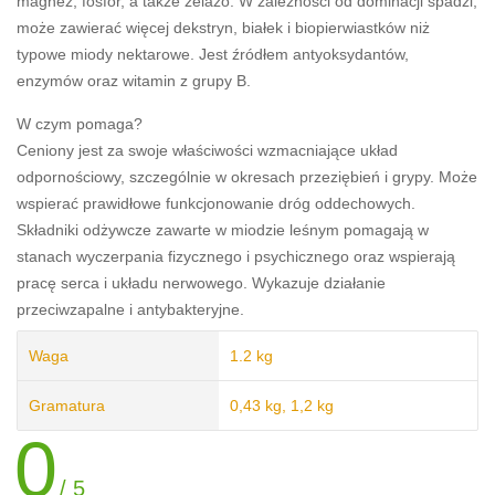
magnez, fosfor, a także żelazo. W zależności od dominacji spadzi,
może zawierać więcej dekstryn, białek i biopierwiastków niż
typowe miody nektarowe. Jest źródłem antyoksydantów,
enzymów oraz witamin z grupy B.
W czym pomaga?
Ceniony jest za swoje właściwości wzmacniające układ
odpornościowy, szczególnie w okresach przeziębień i grypy. Może
wspierać prawidłowe funkcjonowanie dróg oddechowych.
Składniki odżywcze zawarte w miodzie leśnym pomagają w
stanach wyczerpania fizycznego i psychicznego oraz wspierają
pracę serca i układu nerwowego. Wykazuje działanie
przeciwzapalne i antybakteryjne.
Waga
1.2 kg
Gramatura
0,43 kg, 1,2 kg
0
/ 5